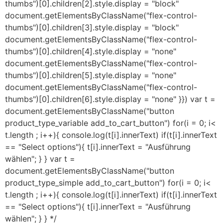
thumbs")[0].children[2].style.display = "block"
document.getElementsByClassName("flex-control-
thumbs")[0].children[3].style.display = "block"
document.getElementsByClassName("flex-control-
thumbs")[0].children[4].style.display = "none"
document.getElementsByClassName("flex-control-
thumbs")[0].children[5].style.display = "none"
document.getElementsByClassName("flex-control-
thumbs")[0].children[6].style.display = "none" }}) var t =
document.getElementsByClassName("button
product_type_variable add_to_cart_button") for(i = 0; i<
t.length ; i++){ console.log(t[i].innerText) if(t[i].innerText
== "Select options"){ t[i].innerText = "Ausführung
wählen"; } } var t =
document.getElementsByClassName("button
product_type_simple add_to_cart_button") for(i = 0; i<
t.length ; i++){ console.log(t[i].innerText) if(t[i].innerText
== "Select options"){ t[i].innerText = "Ausführung
wählen"; } } */